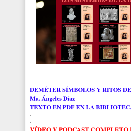
DEMÉTER SÍMBOLOS Y RITOS D
Ma. Ángeles Díaz
TEXTO EN PDF EN LA BIBLIOTE
-
-
VÍDEO Y PODCAST COMPLETO 