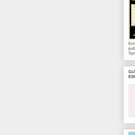
Ent
pub
Sy
GU
ES