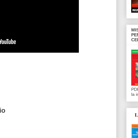
MI
PE
CE
PDF
la 
io