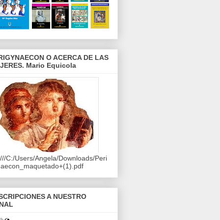
RIGYNAECON O ACERCA DE LAS
JERES. Mario Equicola
e:///C:/Users/Angela/Downloads/Peri
naecon_maquetado+(1).pdf
SCRIPCIONES A NUESTRO
NAL