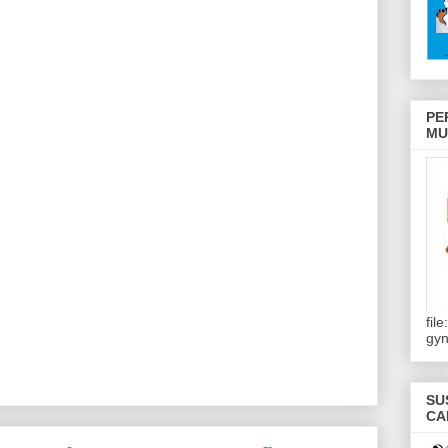
PE
MU
fil
gy
SU
CA