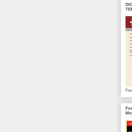
DI
TE
Fed
Fed
May