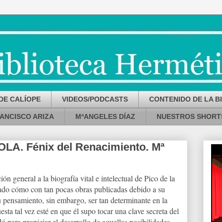
DE CALÍOPE
VIDEOS/PODCASTS
CONTENIDO DE LA B
ANCISCO ARIZA
MªANGELES DÍAZ
NUESTROS SHORT
A. Fénix del Renacimiento. Mª
ón general a la biografía vital e intelectual de Pico de la
do cómo con tan pocas obras publicadas debido a su
 pensamiento, sin embargo, ser tan determinante en la
esta tal vez esté en que él supo tocar una clave secreta del
dó para propiciar el desarrollo de aquellas posibilidades