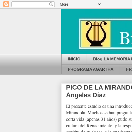
INICIO
Blog LA MEMORIA 
PROGRAMA AGARTHA
FR
PICO DE LA MIRANDOL
Ángeles Díaz
El presente estudio es una introducci
Mirandola. Muchos se han pregunta
corta vida (apenas 31 años) pudo su
cultura del Renacimiento, y la respu
espíritu de su época, a la que fecun