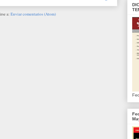
DI
TE
irse a:
Enviar comentarios (Atom)
Fed
Fed
May