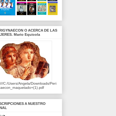
RIGYNAECON O ACERCA DE LAS
JERES. Mario Equicola
e:///C:/Users/Angela/Downloads/Peri
naecon_maquetado+(1).pdf
SCRIPCIONES A NUESTRO
NAL