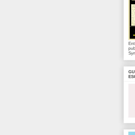
Ent
pub
Sy
GU
ES