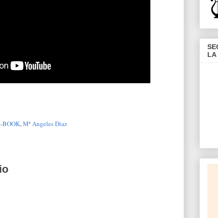
SE
LA
E-BOOK
,
Mª Angeles Diaz
io