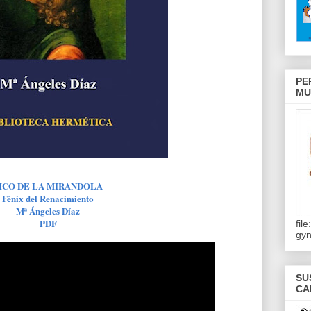
PE
MU
ICO DE LA MIRANDOLA
Fénix del Renacimiento
Mª Ángeles Díaz
PDF
fil
gy
SU
CA