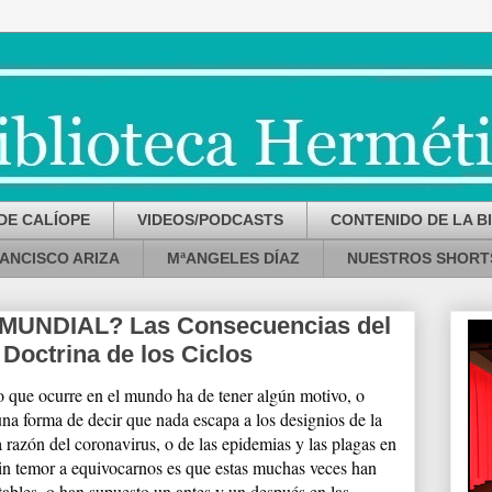
DE CALÍOPE
VIDEOS/PODCASTS
CONTENIDO DE LA B
ANCISCO ARIZA
MªANGELES DÍAZ
NUESTROS SHORT
UNDIAL? Las Consecuencias del
Doctrina de los Ciclos
o que ocurre en el mundo ha de tener algún motivo, o
na forma de decir que nada escapa a los designios de la
a razón del coronavirus, o de las epidemias y las plagas en
in temor a equivocarnos es que estas muchas veces han
bles, o han supuesto un antes y un después en las