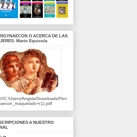
RIGYNAECON O ACERCA DE LAS
JERES. Mario Equicola
e:///C:/Users/Angela/Downloads/Peri
naecon_maquetado+(1).pdf
SCRIPCIONES A NUESTRO
NAL