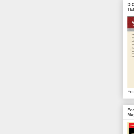
DI
TE
Fed
Fed
May