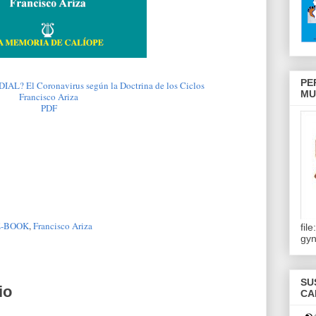
PE
 El Coronavirus según la Doctrina de los Ciclos
MU
Francisco Ariza
PDF
E-BOOK
,
Francisco Ariza
fil
gy
SU
io
CA