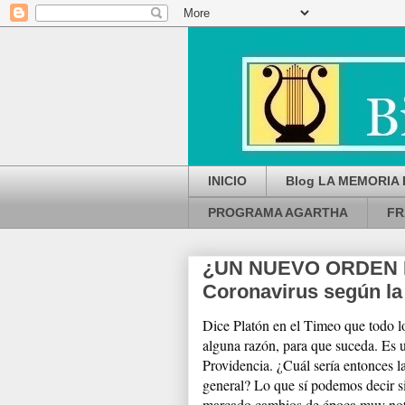
INICIO
Blog LA MEMORIA 
PROGRAMA AGARTHA
FR
¿UN NUEVO ORDEN M
Coronavirus según la 
Dice Platón en el Timeo que todo l
alguna razón, para que suceda. Es u
Providencia. ¿Cuál sería entonces l
general? Lo que sí podemos decir s
marcado cambios de época muy nota