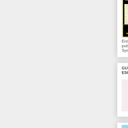
Ent
pub
Sy
GU
ES